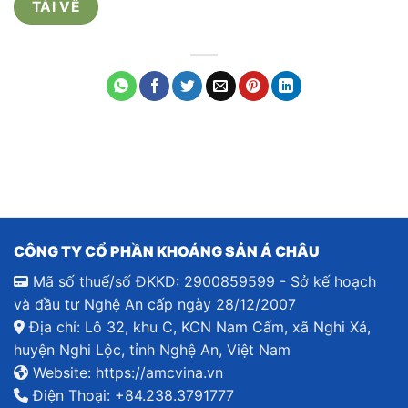
TẢI VỀ
CÔNG TY CỔ PHẦN KHOÁNG SẢN Á CHÂU
Mã số thuế/số ĐKKD: 2900859599 - Sở kế hoạch
và đầu tư Nghệ An cấp ngày 28/12/2007
Địa chỉ: Lô 32, khu C, KCN Nam Cấm, xã Nghi Xá,
huyện Nghi Lộc, tỉnh Nghệ An, Việt Nam
Website:
https://amcvina.vn
Điện Thoại:
+84.238.3791777